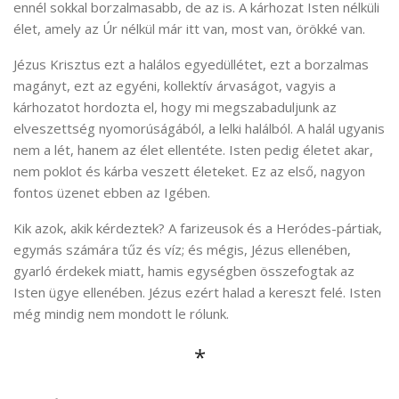
ennél sokkal borzalmasabb, de az is. A kárhozat Isten nélküli
élet, amely az Úr nélkül már itt van, most van, örökké van.
Jézus Krisztus ezt a halálos egyedüllétet, ezt a borzalmas
magányt, ezt az egyéni, kollektív árvaságot, vagyis a
kárhozatot hordozta el, hogy mi megszabaduljunk az
elveszettség nyomorúságából, a lelki halálból. A halál ugyanis
nem a lét, hanem az élet ellentéte. Isten pedig életet akar,
nem poklot és kárba veszett életeket. Ez az első, nagyon
fontos üzenet ebben az Igében.
Kik azok, akik kérdeztek? A farizeusok és a Heródes-pártiak,
egymás számára tűz és víz; és mégis, Jézus ellenében,
gyarló érdekek miatt, hamis egységben összefogtak az
Isten ügye ellenében. Jézus ezért halad a kereszt felé. Isten
még mindig nem mondott le rólunk.
*