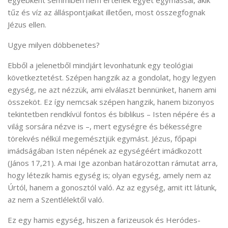
tűz és víz az álláspontjaikat illetően, most összegfognak
Jézus ellen.
Ugye milyen döbbenetes?
Ebből a jelenetből mindjárt levonhatunk egy teológiai
következtetést. Szépen hangzik az a gondolat, hogy legyen
egység, ne azt nézzük, ami elválaszt bennünket, hanem ami
összeköt. Ez így nemcsak szépen hangzik, hanem bizonyos
tekintetben rendkívül fontos és biblikus – Isten népére és a
világ sorsára nézve is –, mert egységre és békességre
törekvés nélkül megemésztjük egymást. Jézus, főpapi
imádságában Isten népének az egységéért imádkozott
(János 17,21). A mai Ige azonban határozottan rámutat arra,
hogy létezik hamis egység is; olyan egység, amely nem az
Úrtól, hanem a gonosztól való. Az az egység, amit itt látunk,
az nem a Szentlélektől való.
Ez egy hamis egység, hiszen a farizeusok és Heródes-