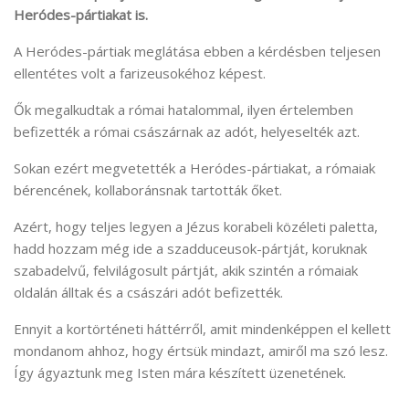
Heródes-pártiakat is.
A Heródes-pártiak meglátása ebben a kérdésben teljesen
ellentétes volt a farizeusokéhoz képest.
Ők megalkudtak a római hatalommal, ilyen értelemben
befizették a római császárnak az adót, helyeselték azt.
Sokan ezért megvetették a Heródes-pártiakat, a rómaiak
bérencének, kollaboránsnak tartották őket.
Azért, hogy teljes legyen a Jézus korabeli közéleti paletta,
hadd hozzam még ide a szadduceusok-pártját, koruknak
szabadelvű, felvilágosult pártját, akik szintén a rómaiak
oldalán álltak és a császári adót befizették.
Ennyit a kortörténeti háttérről, amit mindenképpen el kellett
mondanom ahhoz, hogy értsük mindazt, amiről ma szó lesz.
Így ágyaztunk meg Isten mára készített üzenetének.