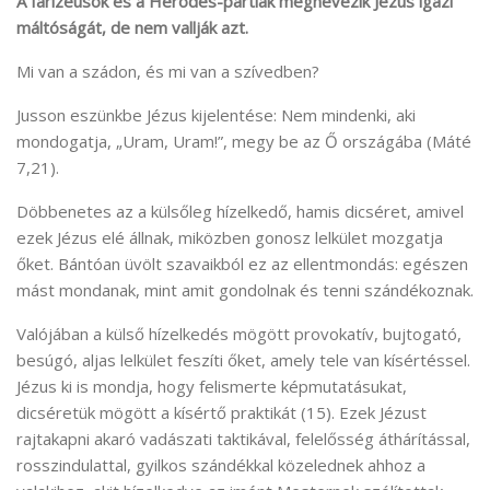
A farizeusok és a Heródes-pártiak megnevezik Jézus igazi
máltóságát, de nem vallják azt.
Mi van a szádon, és mi van a szívedben?
Jusson eszünkbe Jézus kijelentése: Nem mindenki, aki
mondogatja, „Uram, Uram!”, megy be az Ő országába (Máté
7,21).
Döbbenetes az a külsőleg hízelkedő, hamis dicséret, amivel
ezek Jézus elé állnak, miközben gonosz lelkület mozgatja
őket. Bántóan üvölt szavaikból ez az ellentmondás: egészen
mást mondanak, mint amit gondolnak és tenni szándékoznak.
Valójában a külső hízelkedés mögött provokatív, bujtogató,
besúgó, aljas lelkület feszíti őket, amely tele van kísértéssel.
Jézus ki is mondja, hogy felismerte képmutatásukat,
dicséretük mögött a kísértő praktikát (15). Ezek Jézust
rajtakapni akaró vadászati taktikával, felelősség áthárítással,
rosszindulattal, gyilkos szándékkal közelednek ahhoz a