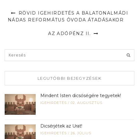
RÖVID IGEHIRDETÉS A BALATONALMÁDI
NÁDAS REFORMÁTUS ÓVODA ÁTADÁSAKOR
AZ ADÓPÉNZ II.
LEGUTÓBBI BEJEGYZÉSEK
Mindent Isten dicsőségére tegyetek!
IGEHIRDETÉS
/
02, AUGUSZTUS
Dicsérjétek az Urat!
IGEHIRDETÉS
/
26, JÚLIUS