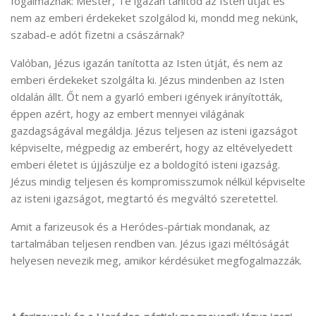
fogalmaznak: Mester, Te igazán tanítod az Isten útját és
nem az emberi érdekeket szolgálod ki, mondd meg nekünk,
szabad-e adót fizetni a császárnak?
Valóban, Jézus igazán tanította az Isten útját, és nem az
emberi érdekeket szolgálta ki. Jézus mindenben az Isten
oldalán állt. Őt nem a gyarló emberi igények irányították,
éppen azért, hogy az embert mennyei világának
gazdagságával megáldja. Jézus teljesen az isteni igazságot
képviselte, mégpedig az emberért, hogy az eltévelyedett
emberi életet is újjászülje ez a boldogító isteni igazság.
Jézus mindig teljesen és kompromisszumok nélkül képviselte
az isteni igazságot, megtartó és megváltó szeretettel.
Amit a farizeusok és a Heródes-pártiak mondanak, az
tartalmában teljesen rendben van. Jézus igazi méltóságát
helyesen nevezik meg, amikor kérdésüket megfogalmazzák.