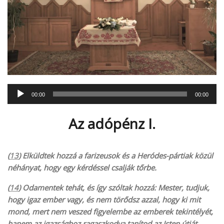
Audió
00:00
00:00
lejátszó
Az adópénz I.
(
13
) Elküldtek hozzá a farizeusok és a Heródes-pártiak közül
néhányat, hogy egy kérdéssel csalják tőrbe.
(
14
) Odamentek tehát, és így szóltak hozzá: Mester, tudjuk,
hogy igaz ember vagy, és nem törődsz azzal, hogy ki mit
mond, mert nem veszed figyelembe az emberek tekintélyét,
hanem az igazsághoz ragaszkodva tanítod az Isten útját.