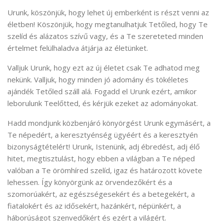
Urunk, köszönjük, hogy lehet új emberként is részt venni az
életben! Köszönjük, hogy megtanulhatjuk Tetőled, hogy Te
szelíd és alázatos szívű vagy, és a Te szereteted minden
értelmet felülhaladva átjárja az életünket.
Valljuk Urunk, hogy ezt az új életet csak Te adhatod meg
nekünk. Valljuk, hogy minden jó adomány és tökéletes
ajándék Tetőled száll alá. Fogadd el Urunk ezért, amikor
leborulunk Teelőtted, és kérjük ezeket az adományokat.
Hadd mondjunk közbenjáró könyörgést Urunk egymásért, a
Te népedért, a keresztyénség ügyéért és a keresztyén
bizonyságtételért! Urunk, Istenünk, adj ébredést, adj élő
hitet, megtisztulást, hogy ebben a világban a Te néped
valóban a Te örömhíred szelíd, igaz és határozott követe
lehessen. Így könyörgünk az örvendezőkért és a
szomorúakért, az egészségesekért és a betegekért, a
fiatalokért és az idősekért, hazánkért, népünkért, a
háborúságot szenvedőkért és ezért a világért.