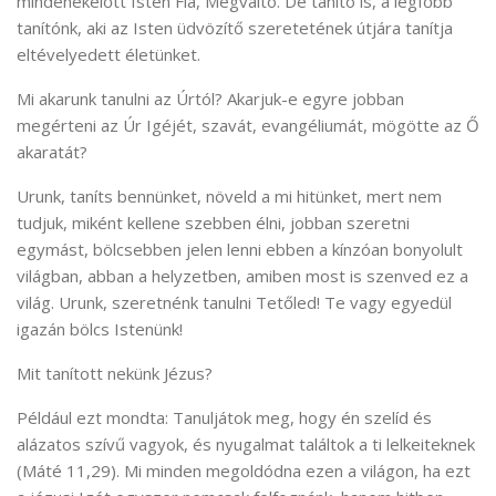
mindenekelőtt Isten Fia, Megváltó. De tanító is, a legfőbb
tanítónk, aki az Isten üdvözítő szeretetének útjára tanítja
eltévelyedett életünket.
Mi akarunk tanulni az Úrtól? Akarjuk-e egyre jobban
megérteni az Úr Igéjét, szavát, evangéliumát, mögötte az Ő
akaratát?
Urunk, taníts bennünket, növeld a mi hitünket, mert nem
tudjuk, miként kellene szebben élni, jobban szeretni
egymást, bölcsebben jelen lenni ebben a kínzóan bonyolult
világban, abban a helyzetben, amiben most is szenved ez a
világ. Urunk, szeretnénk tanulni Tetőled! Te vagy egyedül
igazán bölcs Istenünk!
Mit tanított nekünk Jézus?
Például ezt mondta: Tanuljátok meg, hogy én szelíd és
alázatos szívű vagyok, és nyugalmat találtok a ti lelkeiteknek
(Máté 11,29). Mi minden megoldódna ezen a világon, ha ezt