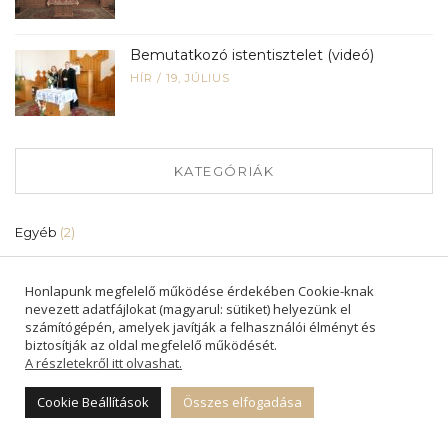
Bemutatkozó istentisztelet (videó)
HÍR
/
19, JÚLIUS
KATEGÓRIÁK
Egyéb
(2)
Esemény
(12)
Honlapunk megfelelő működése érdekében Cookie-knak
nevezett adatfájlokat (magyarul: sütiket) helyezünk el
számítógépén, amelyek javítják a felhasználói élményt és
Gyülekezeti hirdetés
(27)
biztosítják az oldal megfelelő működését.
A részletekről itt olvashat.
Gyülekezeti hírlevél
(26)
Cookie Beállítások
Összes elfogadása
Hír
(83)