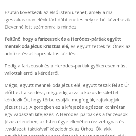
Ezután következik az első isteni üzenet, amely a mai
igeszakaszban elénk tárt döbbenetes helyzetből következik.
Elevenné lett számomra is mindez.
Feltűnő, hogy a farizeusok és a Heródes-pártiak
együtt
mentek oda
Jézus Krisztus elé,
és együtt tették fel Őneki az
adófizetéssel kapcsolatos kérdést.
Pedig a farizeusok és a Heródes-pártiak gyökeresen mást
vallottak erről a kérdésről.
Mégis, együtt mennek oda Jézus elé, együtt teszik fel az Úr
előtt ezt a kérdést, mégpedig azzal a közös lelkülettel
kérdezik Őt, hogy tőrbe csalják, megfogják, rajtakapják
Jézust (13). A görögben ez a kifejezés egészen konkrétan
egy vadászati kifejezés. A Heródes-pártiak és a farizeusok
Jézus ellenében, az Isten ügye ellenében összefognak és
„vadászati taktikával” közelednek az Úrhoz. Ők, akik
egyébként semmiben nem értenek egyet egymással, akik