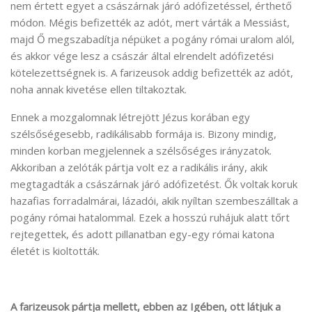
nem értett egyet a császárnak járó adófizetéssel, érthető
módon. Mégis befizették az adót, mert várták a Messiást,
majd Ő megszabadítja népüket a pogány római uralom alól,
és akkor vége lesz a császár által elrendelt adófizetési
kötelezettségnek is. A farizeusok addig befizették az adót,
noha annak kivetése ellen tiltakoztak.
Ennek a mozgalomnak létrejött Jézus korában egy
szélsőségesebb, radikálisabb formája is. Bizony mindig,
minden korban megjelennek a szélsőséges irányzatok.
Akkoriban a zelóták pártja volt ez a radikális irány, akik
megtagadták a császárnak járó adófizetést. Ők voltak koruk
hazafias forradalmárai, lázadói, akik nyíltan szembeszálltak a
pogány római hatalommal. Ezek a hosszú ruhájuk alatt tőrt
rejtegettek, és adott pillanatban egy-egy római katona
életét is kioltották.
A farizeusok pártja mellett, ebben az Igében, ott látjuk a