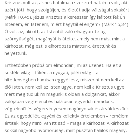
Krisztus volt az, akinek hatalma a szeretet hatalma volt, aki
azért jött, hogy szolgáljon, és életét adja váltságul sokakért
(Márk 10,45). Jézus Krisztus a kereszten így kiáltott fel: Én
Istenem, én Istenem, miért hagytál el engem? (Márk 15,34)
Ő volt az, aki ott, az Istentől való elhagyatottság
szörnyűségét, magányát is átélte, amely nem más, mint a
kárhozat, még ezt is elhordozta miattunk, érettünk és
helyettünk.
Érthetőbben próbálom elmondani, mi az üzenet. Ha ez a
sokféle világ – főként a nyugati, jóléti világ – a
hitetlenségben hamisan eggyé lesz, miszerint nem kell az
élő Isten, nem kell az Isten ügye, nem kell a Krisztus ügye,
mert meg tudjuk mi magunk is oldani a dolgainkat, akkor
valójában végtelenül és halálosan egyedül maradunk,
végtelenül és végérvényesen magányosak és árvák leszünk.
Ez az egyedüllét, egyéni és kollektív értelemben – remélem
értitek, hogy miről van itt szó – maga a kárhozat. A kárhozat
sokkal nagyobb nyomorúság, mint pusztán halálos magány,