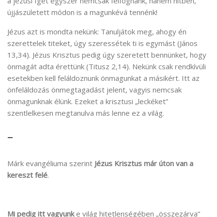
a jézusi Igét egyszer nemcsak felfognánk, hanem hitben,
újjászületett módon is a magunkévá tennénk!
Jézus azt is mondta nekünk: Tanuljátok meg, ahogy én
szerettelek titeket, úgy szeressétek ti is egymást (János
13,34). Jézus Krisztus pedig úgy szeretett bennünket, hogy
önmagát adta érettünk (Titusz 2,14). Nekünk csak rendkívüli
esetekben kell feláldoznunk önmagunkat a másikért. Itt az
önfeláldozás önmegtagadást jelent, vagyis nemcsak
önmagunknak élünk. Ezeket a krisztusi „leckéket”
szentlelkesen megtanulva más lenne ez a világ.
–
Márk evangéliuma szerint
Jézus Krisztus már úton van a
kereszt felé
.
Mi pedig itt vagyunk
e világ hitetlenségében „összezárva”