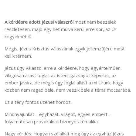
A kérdésre adott jézusi válaszról
most nem beszélek
részletesen, majd egy hét múlva kerül erre sor, az Úr
kegyelméből.
Mégis, Jézus Krisztus válaszának egyik jellemzőjére most
kell kitérnem.
Jézus úgy válaszol erre a kérdésre, hogy egyértelműen,
világosan állást foglal, az isteni igazságot képviseli, az
ember javára; de mégis úgy foglal állást a mi Urunk, hogy
közben nem ragad bele, nem veszik bele a téma mocsarába.
Ez a tény fontos üzenet hordoz.
Mindnyájunkat – egyházat, világot, egyes embert –
folyamatosan provokálnak bizonyos témákkal.
Nagy kérdés: Hogyan szólalhat meg úgy az egyház Jézus