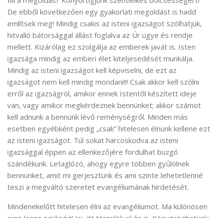
Mi a megoldás? Könyörögjünk szentlelkes bölcsességért!
De ebből következően egy gyakorlati megoldást is hadd
említsek meg! Mindig csakis az isteni igazságot szólhatjuk,
hitvalló bátorsággal állást foglalva az Úr ügye és rendje
mellett. Kizárólag ez szolgálja az emberek javát is. Isten
igazsága mindig az emberi élet kiteljesedését munkálja.
Mindig az isteni igazságot kell képviselni, de ezt az
igazságot nem kell mindig mondani!!! Csak akkor kell szólni
erről az igazságról, amikor ennek Istentől készített ideje
van, vagy amikor megkérdeznek bennünket; akkor számot
kell adnunk a bennünk lévő reménységről. Minden más
esetben egyébként pedig „csak” hitelesen élnünk kellene ezt
az isteni igazságot. Túl sokat harcoskodva az isteni
igazsággal éppen az ellenkezőjére fordulhat buzgó
szándékunk. Letaglózó, ahogy egyre többen gyűlölnek
bennünket, amit mi gerjesztünk és ami szinte lehetetlenné
teszi a megváltó szeretet evangéliumának hirdetését.
Mindenekelőtt hitelesen élni az evangéliumot. Ma különösen