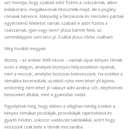
azt mondja, hogy szabad adót fizetni a császárnak, akkor
kollaboráns, megalkuvónak híresztelik majd, aki a pogány
rómaiak bérence. Márpedig a farizeusok és Heródes-pártiak
egyértelmű feleletet vártak: szabad-e adót fizetni a
császárnak, igen vagy nem? Jézus bármit felel, az
semmiképpen sem lesz jó. Ezáltal Jézus tőrbe csalható.
Még tovább megyek.
Bizony – az ember felől nézve – vannak olyan kényes témák
ezen a világon, amelyek bizonyos helyzetekben olyanok,
mint a mocsár, amelybe biztosan beleveszünk. Ha ezekbe a
témákba keveredünk, azokból soha nem lehet jól kijönni,
emberileg nem lehet jó választ adni azokra; sőt, elejthetnek
bennünket általuk, mint a gyanútlan vadat.
Figyeljétek meg, hogy ebben a világban mindig ezeket a
kényes témákat piszkálják, provokálják tapintatlanul és
gyarló módon, sokszor vadászati taktikákkal, azért hogy
vesszünk csak bele e témák mocsarába.