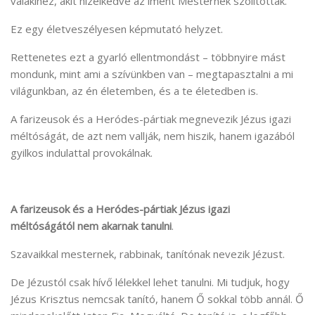
valakihez, akit hízelkedve az imént Mesternek szólítottak.
Ez egy életveszélyesen képmutató helyzet.
Rettenetes ezt a gyarló ellentmondást – többnyire mást
mondunk, mint ami a szívünkben van – megtapasztalni a mi
világunkban, az én életemben, és a te életedben is.
A farizeusok és a Heródes-pártiak megnevezik Jézus igazi
méltóságát, de azt nem vallják, nem hiszik, hanem igazából
gyilkos indulattal provokálnak.
A farizeusok és a Heródes-pártiak
Jézus igazi
méltóságától
nem akarnak tanulni
.
Szavaikkal mesternek, rabbinak, tanítónak nevezik Jézust.
De Jézustól csak hívő lélekkel lehet tanulni. Mi tudjuk, hogy
Jézus Krisztus nemcsak tanító, hanem Ő sokkal több annál. Ő