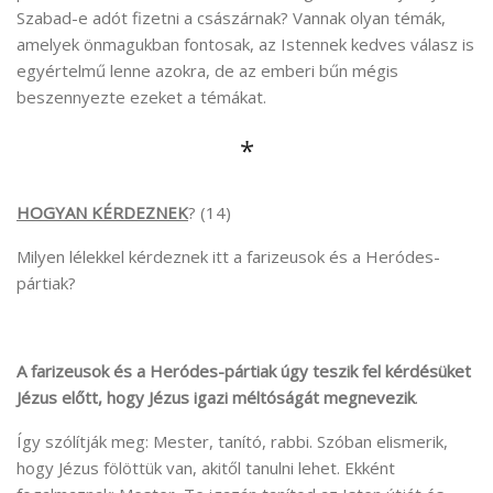
Szabad-e adót fizetni a császárnak? Vannak olyan témák,
amelyek önmagukban fontosak, az Istennek kedves válasz is
egyértelmű lenne azokra, de az emberi bűn mégis
beszennyezte ezeket a témákat.
*
HOGYAN KÉRDEZNEK
? (14)
Milyen lélekkel kérdeznek itt a farizeusok és a Heródes-
pártiak?
A farizeusok és a Heródes-pártiak úgy teszik fel kérdésüket
Jézus előtt, hogy
Jézus igazi méltóságát megnevezik
.
Így szólítják meg: Mester, tanító, rabbi. Szóban elismerik,
hogy Jézus fölöttük van, akitől tanulni lehet. Ekként