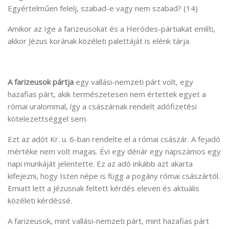
Egyértelműen felelj, szabad-e vagy nem szabad? (14)
Amikor az Ige a farizeusokat és a Heródes-pártiakat említi,
akkor Jézus korának közéleti palettáját is elénk tárja.
A farizeusok pártja
egy vallási-nemzeti párt volt, egy
hazafias párt, akik természetesen nem értettek egyet a
római uralommal, így a császárnak rendelt adófizetési
kötelezettséggel sem.
Ezt az adót Kr. u. 6-ban rendelte el a római császár. A fejadó
mértéke nem volt magas. Évi egy dénár egy napszámos egy
napi munkáját jelentette. Ez az adó inkább azt akarta
kifejezni, hogy Isten népe is függ a pogány római császártól.
Emiatt lett a Jézusnak feltett kérdés eleven és aktuális
közéleti kérdéssé.
A farizeusok, mint vallási-nemzeti párt, mint hazafias párt