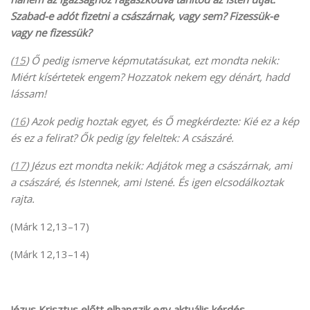
Szabad-e adót fizetni a császárnak, vagy sem? Fizessük-e
vagy ne fizessük?
(
15
) Ő pedig ismerve képmutatásukat, ezt mondta nekik:
Miért kísértetek engem? Hozzatok nekem egy dénárt, hadd
lássam!
(
16
) Azok pedig hoztak egyet, és Ő megkérdezte: Kié ez a kép
és ez a felirat? Ők pedig így feleltek: A császáré.
(
17
) Jézus ezt mondta nekik: Adjátok meg a császárnak, ami
a császáré, és Istennek, ami Istené. És igen elcsodálkoztak
rajta.
(Márk 12,13–17)
(Márk 12,13–14)
Jézus Krisztus előtt elhangzik egy aktuális kérdés.