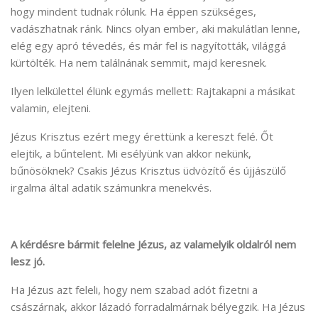
hogy mindent tudnak rólunk. Ha éppen szükséges,
vadászhatnak ránk. Nincs olyan ember, aki makulátlan lenne,
elég egy apró tévedés, és már fel is nagyították, világgá
kürtölték. Ha nem találnának semmit, majd keresnek.
Ilyen lelkülettel élünk egymás mellett: Rajtakapni a másikat
valamin, elejteni.
Jézus Krisztus ezért megy érettünk a kereszt felé. Őt
elejtik, a bűntelent. Mi esélyünk van akkor nekünk,
bűnösöknek? Csakis Jézus Krisztus üdvözítő és újjászülő
irgalma által adatik számunkra menekvés.
A kérdésre bármit felelne Jézus, az valamelyik oldalról nem
lesz jó.
Ha Jézus azt feleli, hogy nem szabad adót fizetni a
császárnak, akkor lázadó forradalmárnak bélyegzik. Ha Jézus