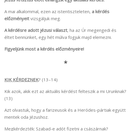
A mai alkalommal, ezen az istentiszteleten,
a kérdés
előzményeit
vizsgáljuk meg.
A kérdésre adott jézusi választ
, ha az Úr megengedi és
éltet bennünket, egy hét múlva fogjuk majd elemezni.
Figyeljünk most a kérdés előzményeire!
*
KIK KÉRDEZNEK
? (13–14)
Kik azok, akik ezt az aktuális kérdést felteszik a mi Urunknak?
(13)
Azt olvastuk, hogy a farizeusok és a Heródes-pártiak együtt
mentek oda Jézushoz.
Megkérdezték: Szabad-e adót fizetni a császárnak?