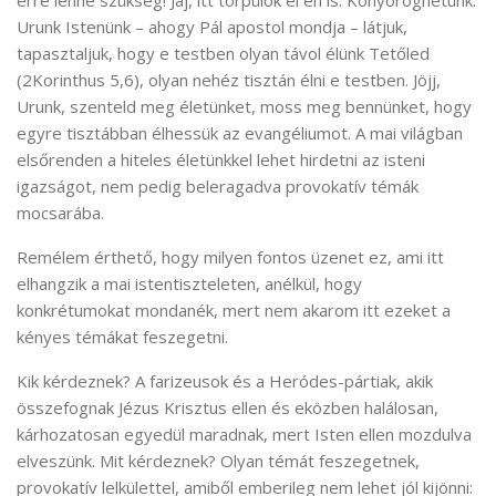
erre lenne szükség! Jaj, itt törpülök el én is. Könyöröghetünk:
Urunk Istenünk – ahogy Pál apostol mondja – látjuk,
tapasztaljuk, hogy e testben olyan távol élünk Tetőled
(2Korinthus 5,6), olyan nehéz tisztán élni e testben. Jöjj,
Urunk, szenteld meg életünket, moss meg bennünket, hogy
egyre tisztábban élhessük az evangéliumot. A mai világban
elsőrenden a hiteles életünkkel lehet hirdetni az isteni
igazságot, nem pedig beleragadva provokatív témák
mocsarába.
Remélem érthető, hogy milyen fontos üzenet ez, ami itt
elhangzik a mai istentiszteleten, anélkül, hogy
konkrétumokat mondanék, mert nem akarom itt ezeket a
kényes témákat feszegetni.
Kik kérdeznek? A farizeusok és a Heródes-pártiak, akik
összefognak Jézus Krisztus ellen és eközben halálosan,
kárhozatosan egyedül maradnak, mert Isten ellen mozdulva
elveszünk. Mit kérdeznek? Olyan témát feszegetnek,
provokatív lelkülettel, amiből emberileg nem lehet jól kijönni: