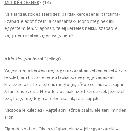
MIT KÉRDEZNEK
? (14)
Mi a farizeusok és Heródes-pártiak kérdésének tartalma?
Szabad-e adót fizetni a császárnak? Mond meg nekünk
egyértelműen, világosan, felelj kertelés nélkül, szabad-e
vagy nem szabad, igen vagy nem?
A kérdés „vadászati” jellegű.
Vagyis már a kérdés megfogalmazásában tetten érhető az a
lelkület, amit itt az eredeti bibliai szöveg egy vadászati
kifejezéssel ír le: elejteni, megfogni, tőrbe csalni, rajtakapni.
A farizeusok és a Heródes-pártiak azért kérdezték Jézustól
ezt, hogy megfogják, tőrbe csalják, rajtakapják.
Micsoda lelkület ez? Rajtakapni, tőrbe csalni, elejteni, minden
áron…
Elgondolkoztam. Olyan világban élünk – jól vigyázzatok! –,