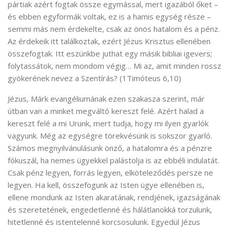
pártiak azért fogtak össze egymással, mert igazából őket –
és ebben egyformák voltak, ez is a hamis egység része –
semmi más nem érdekelte, csak az önös hatalom és a pénz.
Az érdekeik itt találkoztak, ezért Jézus Krisztus ellenében
összefogtak. Itt eszünkbe juthat egy másik bibliai igevers;
folytassátok, nem mondom végig… Mi az, amit minden rossz
gyökerének nevez a Szentírás? (1Timóteus 6,10)
Jézus, Márk evangéliumának ezen szakasza szerint, már
útban van a minket megváltó kereszt felé. Azért halad a
kereszt felé a mi Urunk, mert tudja, hogy mi ilyen gyarlók
vagyunk. Még az egységre törekvésünk is sokszor gyarló.
Számos megnyilvánulásunk önző, a hatalomra és a pénzre
fókuszál, ha nemes ügyekkel palástolja is az ebbéli indulatát.
Csak pénz legyen, forrás legyen, elköteleződés persze ne
legyen. Ha kell, összefogunk az Isten ügye ellenében is,
ellene mondunk az Isten akaratának, rendjének, igazságának
és szeretetének, engedetlenné és hálátlanokká torzulunk,
hitetlenné és istentelenné korcsosulunk. Egyedül Jézus