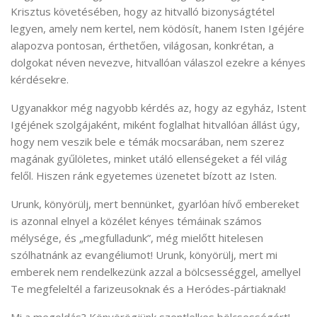
Krisztus követésében, hogy az hitvalló bizonyságtétel
legyen, amely nem kertel, nem ködösít, hanem Isten Igéjére
alapozva pontosan, érthetően, világosan, konkrétan, a
dolgokat néven nevezve, hitvallóan válaszol ezekre a kényes
kérdésekre.
Ugyanakkor még nagyobb kérdés az, hogy az egyház, Istent
Igéjének szolgájaként, miként foglalhat hitvallóan állást úgy,
hogy nem veszik bele e témák mocsarában, nem szerez
magának gyűlöletes, minket utáló ellenségeket a fél világ
felől. Hiszen ránk egyetemes üzenetet bízott az Isten.
Urunk, könyörülj, mert bennünket, gyarlóan hívő embereket
is azonnal elnyel a közélet kényes témáinak számos
mélysége, és „megfulladunk”, még mielőtt hitelesen
szólhatnánk az evangéliumot! Urunk, könyörülj, mert mi
emberek nem rendelkezünk azzal a bölcsességgel, amellyel
Te megfeleltél a farizeusoknak és a Heródes-pártiaknak!