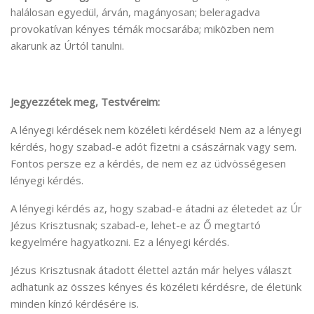
halálosan egyedül, árván, magányosan; beleragadva
provokatívan kényes témák mocsarába; miközben nem
akarunk az Úrtól tanulni.
Jegyezzétek meg, Testvéreim:
A lényegi kérdések nem közéleti kérdések! Nem az a lényegi
kérdés, hogy szabad-e adót fizetni a császárnak vagy sem.
Fontos persze ez a kérdés, de nem ez az üdvösségesen
lényegi kérdés.
A lényegi kérdés az, hogy szabad-e átadni az életedet az Úr
Jézus Krisztusnak; szabad-e, lehet-e az Ő megtartó
kegyelmére hagyatkozni. Ez a lényegi kérdés.
Jézus Krisztusnak átadott élettel aztán már helyes választ
adhatunk az összes kényes és közéleti kérdésre, de életünk
minden kínzó kérdésére is.