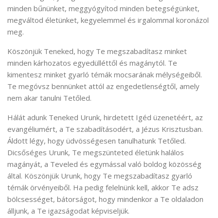
minden bűnünket, meggyógyítod minden betegségünket,
megváltod életünket, kegyelemmel és irgalommal koronázol
meg.
Köszönjük Teneked, hogy Te megszabadítasz minket
minden kárhozatos egyedülléttől és magánytól. Te
kimentesz minket gyarló témák mocsarának mélységeiből.
Te megóvsz bennünket attól az engedetlenségtől, amely
nem akar tanulni Tetőled.
Hálát adunk Teneked Urunk, hirdetett Igéd üzenetéért, az
evangéliumért, a Te szabadításodért, a Jézus Krisztusban.
Áldott légy, hogy üdvösségesen tanulhatunk Tetőled.
Dicsőséges Urunk, Te megszünteted életünk halálos
magányát, a Teveled és egymással való boldog közösség
által. Köszönjük Urunk, hogy Te megszabadítasz gyarló
témák örvényeiből. Ha pedig felelnünk kell, akkor Te adsz
bölcsességet, bátorságot, hogy mindenkor a Te oldaladon
álljunk, a Te igazságodat képviseljük.