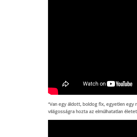
“Van egy áldott, boldog fix, egyetlen egy 
világosságra hozta az elmúlhatatlan életet