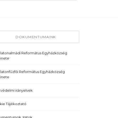
DOKUMENTUMAINK
alatonalmádi Református Egyházközség
énete
latonfűzfői Református Egyházközség
énete
védelmi irányelvek
ie Tájékoztató
umentumok, Iratok