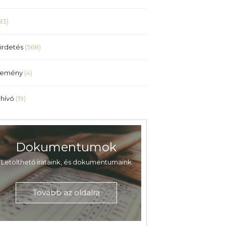
83)
irdetés
(568)
lemény
(4)
hívó
(19)
Dokumentumok
Letölthető irataink, és dokumentumaink
Tovább az oldalra