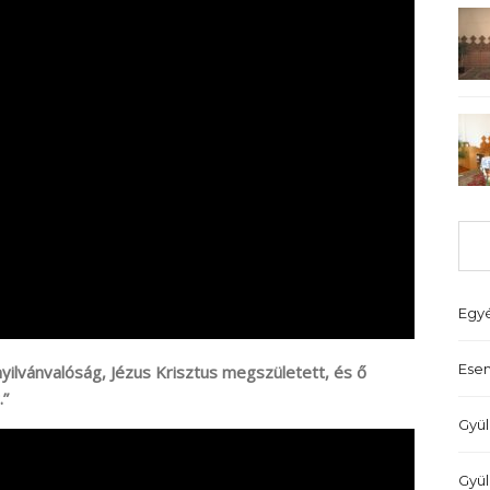
Egy
Ese
nyilvánvalóság, Jézus Krisztus megszületett, és ő
.”
Gyül
Gyül