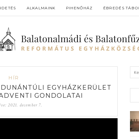
RDETÉS
ALKALMAINK
PIHENŐHÁZ
ÉBREDÉS TÁBO
HÍR
A DUNÁNTÚLI EGYHÁZKERÜLET
ADVENTI GONDOLATAI
éve:
2021. december 7.