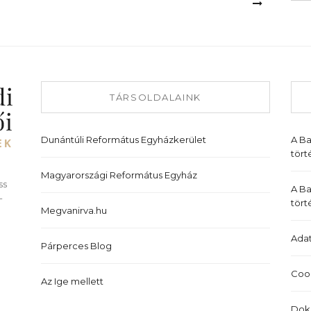
TÁRSOLDALAINK
Dunántúli Református Egyházkerület
A B
tört
Magyarországi Református Egyház
ss
A Ba
-
tört
Megvanirva.hu
Adat
Párperces Blog
Cook
Az Ige mellett
Dok