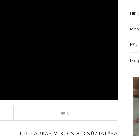
Hír
(
Igeh
Köz
Meg
0
T
DR. FARKAS MIKLÓS BÚCSÚZTATÁSA