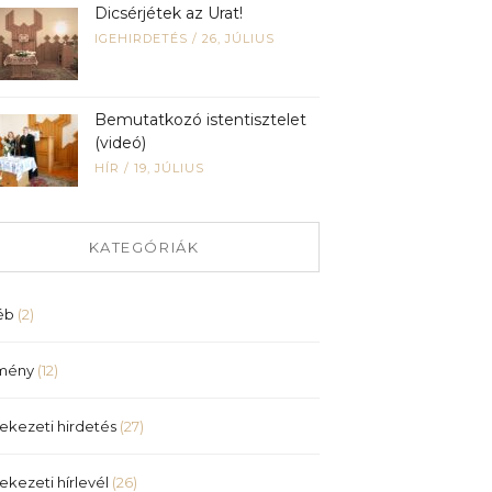
Dicsérjétek az Urat!
IGEHIRDETÉS
/
26, JÚLIUS
Bemutatkozó istentisztelet
(videó)
HÍR
/
19, JÚLIUS
KATEGÓRIÁK
éb
(2)
mény
(12)
ekezeti hirdetés
(27)
ekezeti hírlevél
(26)